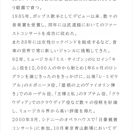
り朝霞で育つ。
1985年、ポップス歌手としてデビュー以来、数々の
音楽賞を受賞し、同年には武道館においてのファー
ストコンサートを成功に収めた。
また88年には女性ロックバンドを結成するなど、音
楽の世界で常に新しいジャンルに挑戦してきた。
92年、ミュージカル「ミス・サイゴン」のヒロイン「キ
ム」役を12,000人の中から射とめ1年6ヶ月のロン
グランを演じきったのをきっかけに、以後「レ・ミゼラ
ブル」のエポニーヌ役、「屋根の上のヴァイオリン弾
き」でのホーデル役、「王様と私」のタプチム役、「クラ
ウディア」でのクラウディア役など数々の役柄を好演
し、ミュージカル界から高い評価を得た。
2000年8月、シドニーのオペラハウスで「日豪親善
コンサート」に参加。10月東京青山劇場においてデ