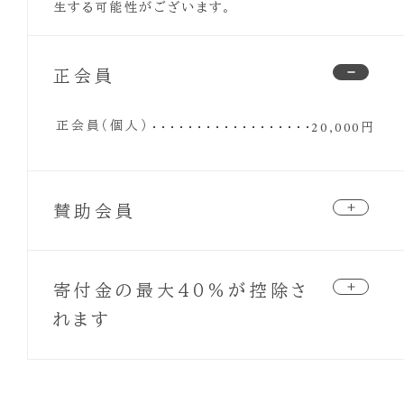
生する可能性がございます。
正会員
正会員（個人）
20,000円
賛助会員
個人会員
6,000円
学生＆サポーター会員
寄付金の最大40％が控除さ
3,000円
企業／法人会員（一口）
50,000円
れます
一口以上、何口でも可能です。
団体会員（一口）
寄付控除について
30,000円
NPO法人 リブ・フォー・ライフ美奈子基金は、東京都より
一口以上、何口でも可能です。