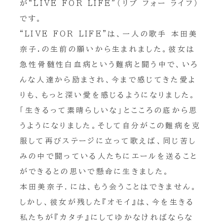
が“LIVE FOR LIFE”（リブ フォー ライフ）
です。
“LIVE FOR LIFE”は、一人の歌手 本田美
奈子.の生前の願いから生まれました。彼女は
急性骨髄性白血病という難病と闘う中で、いろ
んな人達から励まされ、今まで感じてきた愛よ
りも、もっと深い愛を感じるようになりました。
「生きるって素晴らしいな」とこころの底から思
うようになりました。そして自分がこの難病を克
服して再びステージに立って歌えば、同じ苦し
みの中で闘っている人たちにエールを送ること
ができるとの思いで懸命に生きました。
本田美奈子．には、もう会うことはできません。
しかし、彼女が残した『オモイ』は、今を生きる
私たちが『カタチ』にしてゆかなければならな