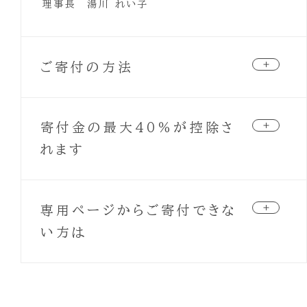
理事長 湯川 れい子
ご寄付の方法
下記の専用ページからオンラインで寄付を頂く事
寄付金の最大40％が控除さ
ができます。（リンクをクリックすると別サイトへ移
動します）
れます
寄付サイト Syncable
NPO法人 リブ・フォー・ライフ美奈子基金は、東京
https://syncable.biz/associate/live-
専用ページからご寄付できな
都より認定を受けた認定NPO法人の為、いただい
for-life
た寄付金・会費は寄付金控除等の対象になります。
い方は
確定申告によってこの税制優遇を受けることができ
ます。
専用ページからのご寄付は、クレジットカード・銀
行振込等が選択可能ですが、それらがお使いにな