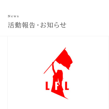
れない場合は、郵便振替でのご寄付も可能です。
● お振込先
News
郵便振替口座 00190-7-354647
活動報告・お知らせ
加入者名義「NPO法人 リブ・フォー・ライフ美奈子
基金」
※郵便局の振込用紙に郵便振替口座、あなたの住
所、氏名、電話番号と通信欄に「寄付金」とご記入
の上、お近くの郵便局でお振り込みください。（振
込手数料は別途ご負担ください）
※お振り込みにあたっては、領収書の有無をご明
記ください。