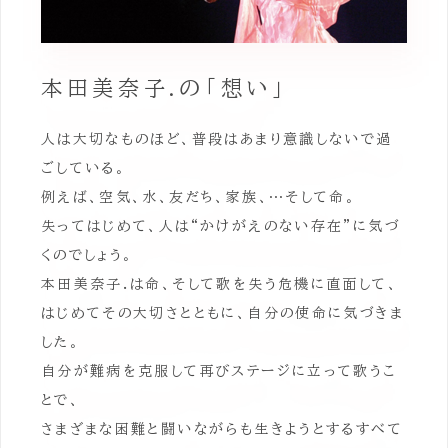
本田美奈子.の「想い」
人は大切なものほど、普段はあまり意識しないで過
ごしている。
例えば、空気、水、友だち、家族、…そして命。
失ってはじめて、人は“かけがえのない存在”に気づ
くのでしょう。
本田美奈子.は命、そして歌を失う危機に直面して、
はじめてその大切さとともに、自分の使命に気づきま
した。
自分が難病を克服して再びステージに立って歌うこ
とで、
さまざまな困難と闘いながらも生きようとするすべて