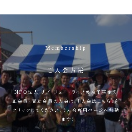
認定を受けた認定NPO法人の為、いただいた寄付金・会
費は寄付金控除等の対象になります。確定申告によってこ
の税制優遇を受けることができます。
入会方法
下記の『ご入会方法』の下、『入会はこちら』の赤いボタン
を押してください。
Membership
下記の専用ページで入会できない方は
専用ページからの入会は、クレジットカード・銀行振込・コ
ンビニ払いが選択可能ですが、それらがお使いになれな
ご入会方法
い場合は、郵便振替での入会申込も可能です。 郵便振替
での入会を希望される方は、お手数ですがリブ・フォー・ラ
イフ事務局までお問い合わせください。
NPO法人 リブ・フォー・ライフ美奈子基金の
注意事項
正会員・賛助会員の入会は、『入会はこちら』を
専用の入会用紙（郵便振替）で既にリブフォーライフに入
クリックしてください。（入会専用ページへ移動
会済みの方は、本ページからは入会申し込みをしないでく
します）
ださい。会費が二重に発生する可能性がございます。