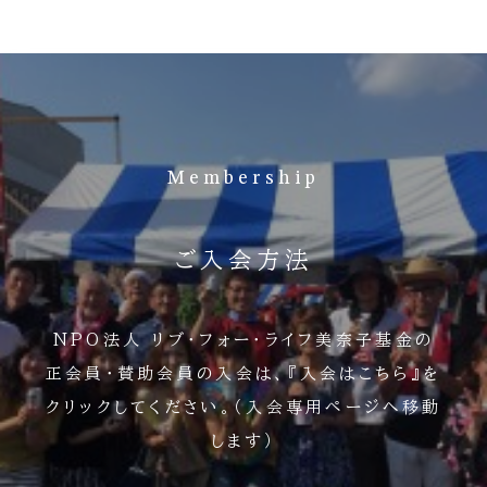
認定を受けた認定NPO法人の為、いただいた寄付金・会
費は寄付金控除等の対象になります。確定申告によってこ
の税制優遇を受けることができます。
入会方法
下記の『ご入会方法』の下、『入会はこちら』の赤いボタン
を押してください。
Membership
下記の専用ページで入会できない方は
専用ページからの入会は、クレジットカード・銀行振込・コ
ンビニ払いが選択可能ですが、それらがお使いになれな
ご入会方法
い場合は、郵便振替での入会申込も可能です。 郵便振替
での入会を希望される方は、お手数ですがリブ・フォー・ラ
イフ事務局までお問い合わせください。
NPO法人 リブ・フォー・ライフ美奈子基金の
注意事項
正会員・賛助会員の入会は、『入会はこちら』を
専用の入会用紙（郵便振替）で既にリブフォーライフに入
クリックしてください。（入会専用ページへ移動
会済みの方は、本ページからは入会申し込みをしないでく
します）
ださい。会費が二重に発生する可能性がございます。