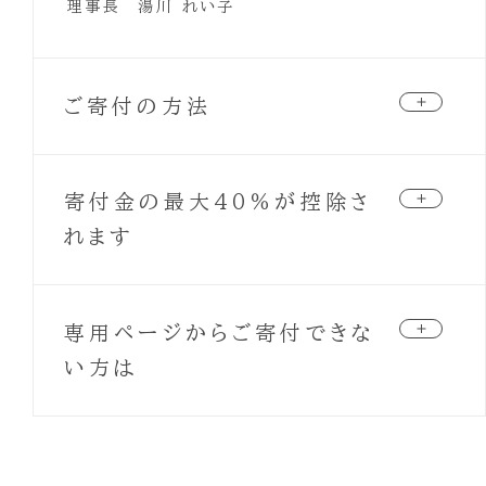
理事長 湯川 れい子
ご寄付の方法
下記の専用ページからオンラインで寄付を頂く事
寄付金の最大40％が控除さ
ができます。（リンクをクリックすると別サイトへ移
動します）
れます
寄付サイト Syncable
NPO法人 リブ・フォー・ライフ美奈子基金は、東京
https://syncable.biz/associate/live-
専用ページからご寄付できな
都より認定を受けた認定NPO法人の為、いただい
for-life
た寄付金・会費は寄付金控除等の対象になります。
い方は
確定申告によってこの税制優遇を受けることができ
ます。
専用ページからのご寄付は、クレジットカード・銀
行振込等が選択可能ですが、それらがお使いにな