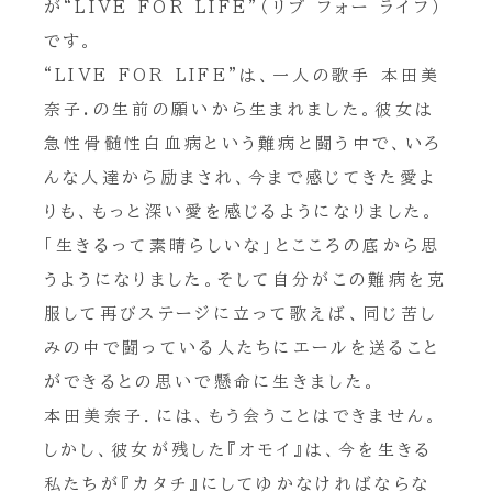
が“LIVE FOR LIFE”（リブ フォー ライフ）
です。
“LIVE FOR LIFE”は、一人の歌手 本田美
奈子.の生前の願いから生まれました。彼女は
急性骨髄性白血病という難病と闘う中で、いろ
んな人達から励まされ、今まで感じてきた愛よ
りも、もっと深い愛を感じるようになりました。
「生きるって素晴らしいな」とこころの底から思
うようになりました。そして自分がこの難病を克
服して再びステージに立って歌えば、同じ苦し
みの中で闘っている人たちにエールを送ること
ができるとの思いで懸命に生きました。
本田美奈子．には、もう会うことはできません。
しかし、彼女が残した『オモイ』は、今を生きる
私たちが『カタチ』にしてゆかなければならな