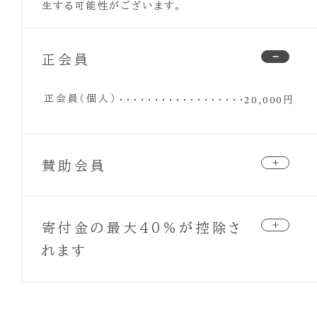
生する可能性がございます。
正会員
正会員（個人）
20,000円
賛助会員
個人会員
6,000円
学生＆サポーター会員
寄付金の最大40％が控除さ
3,000円
企業／法人会員（一口）
50,000円
れます
一口以上、何口でも可能です。
団体会員（一口）
寄付控除について
30,000円
NPO法人 リブ・フォー・ライフ美奈子基金は、東京都より
一口以上、何口でも可能です。