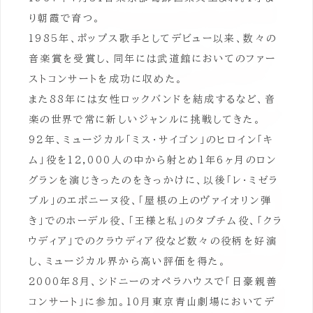
り朝霞で育つ。
1985年、ポップス歌手としてデビュー以来、数々の
音楽賞を受賞し、同年には武道館においてのファー
ストコンサートを成功に収めた。
また88年には女性ロックバンドを結成するなど、音
楽の世界で常に新しいジャンルに挑戦してきた。
92年、ミュージカル「ミス・サイゴン」のヒロイン「キ
ム」役を12,000人の中から射とめ1年6ヶ月のロン
グランを演じきったのをきっかけに、以後「レ・ミゼラ
ブル」のエポニーヌ役、「屋根の上のヴァイオリン弾
き」でのホーデル役、「王様と私」のタプチム役、「クラ
ウディア」でのクラウディア役など数々の役柄を好演
し、ミュージカル界から高い評価を得た。
2000年8月、シドニーのオペラハウスで「日豪親善
コンサート」に参加。10月東京青山劇場においてデ