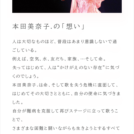
本田美奈子.の「想い」
人は大切なものほど、普段はあまり意識しないで過
ごしている。
例えば、空気、水、友だち、家族、…そして命。
失ってはじめて、人は“かけがえのない存在”に気づ
くのでしょう。
本田美奈子.は命、そして歌を失う危機に直面して、
はじめてその大切さとともに、自分の使命に気づきま
した。
自分が難病を克服して再びステージに立って歌うこ
とで、
さまざまな困難と闘いながらも生きようとするすべて