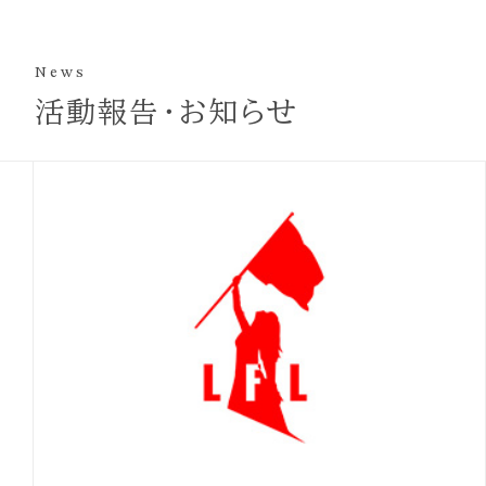
れない場合は、郵便振替でのご寄付も可能です。
● お振込先
News
郵便振替口座 00190-7-354647
活動報告・お知らせ
加入者名義「NPO法人 リブ・フォー・ライフ美奈子
基金」
※郵便局の振込用紙に郵便振替口座、あなたの住
所、氏名、電話番号と通信欄に「寄付金」とご記入
の上、お近くの郵便局でお振り込みください。（振
込手数料は別途ご負担ください）
※お振り込みにあたっては、領収書の有無をご明
記ください。