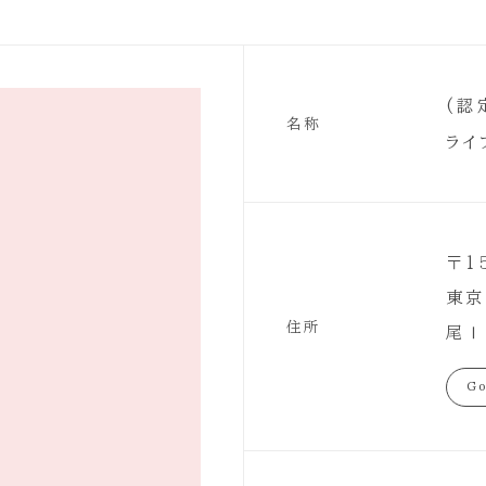
(認
名称
ライ
〒1
東京
住所
尾Ⅰ
Go